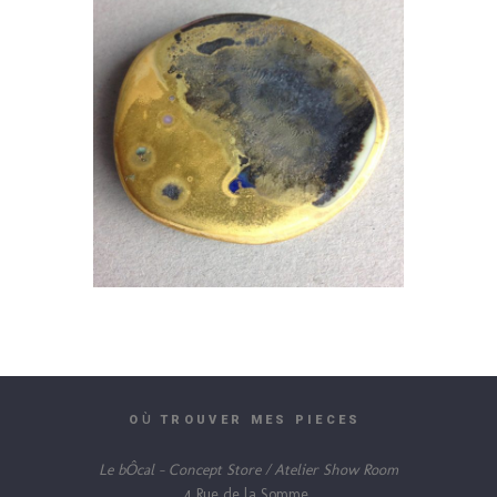
Ù
O
TROUVER MES PIECES
Le bÔcal – Concept Store / Atelier Show Room
4 Rue de la Somme,