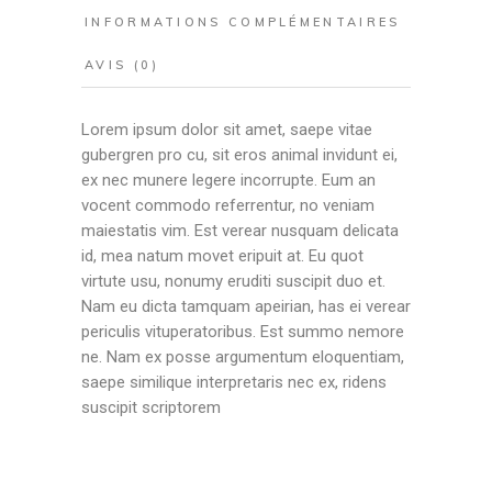
INFORMATIONS COMPLÉMENTAIRES
AVIS (0)
Lorem ipsum dolor sit amet, saepe vitae
gubergren pro cu, sit eros animal invidunt ei,
ex nec munere legere incorrupte. Eum an
vocent commodo referrentur, no veniam
maiestatis vim. Est verear nusquam delicata
id, mea natum movet eripuit at. Eu quot
virtute usu, nonumy eruditi suscipit duo et.
Nam eu dicta tamquam apeirian, has ei verear
periculis vituperatoribus. Est summo nemore
ne. Nam ex posse argumentum eloquentiam,
saepe similique interpretaris nec ex, ridens
suscipit scriptorem