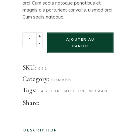
orci. Cum sociis natoque penatibus et
magnis dis parturient convallis. uismod orci.
Cum sociis natoque.
+
AJOUTER AU
-
PANIER
SKU:
022
Category:
SUMMER
Tags:
FASHION
,
MODERN
,
WOMAN
Share:
DESCRIPTION