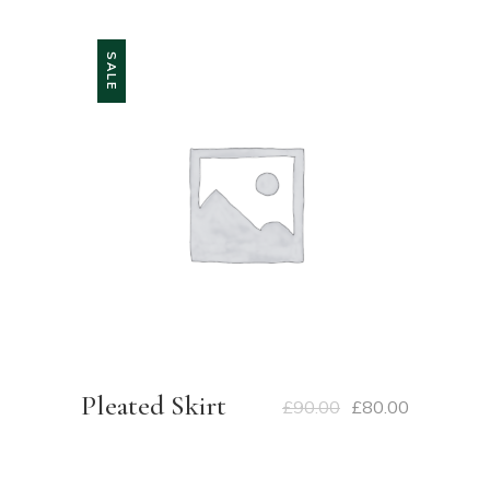
SALE
Pleated Skirt
£
90.00
£
80.00