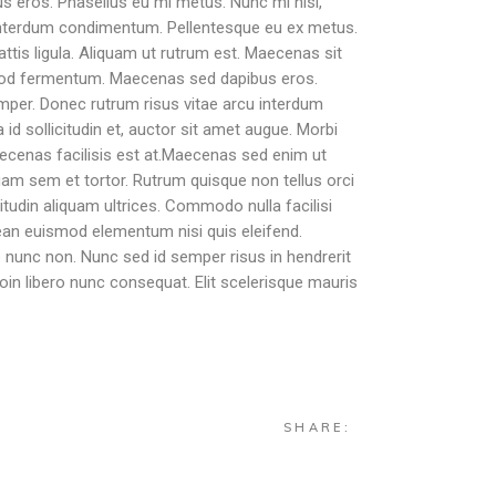
s eros. Phasellus eu mi metus. Nunc mi nisl,
cu interdum condimentum. Pellentesque eu ex metus.
attis ligula. Aliquam ut rutrum est. Maecenas sit
uismod fermentum. Maecenas sed dapibus eros.
semper. Donec rutrum risus vitae arcu interdum
id sollicitudin et, auctor sit amet augue. Morbi
ecenas facilisis est at.Maecenas sed enim ut
am sem et tortor. Rutrum quisque non tellus orci
itudin aliquam ultrices. Commodo nulla facilisi
nean euismod elementum nisi quis eleifend.
e nunc non. Nunc sed id semper risus in hendrerit
oin libero nunc consequat. Elit scelerisque mauris
SHARE: