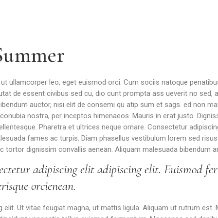
 Summer
n ut ullamcorper leo, eget euismod orci. Cum sociis natoque penatib
 Mutat de essent civibus sed cu, dio cunt prompta ass ueverit no sed,
s bibendum auctor, nisi elit de consemi qu atip sum et sags. ed non mau
 conubia nostra, per inceptos himenaeos. Mauris in erat justo. Digniss
llentesque. Pharetra et ultrices neque ornare. Consectetur adipiscing e
malesuada fames ac turpis. Diam phasellus vestibulum lorem sed risus 
u ac tortor dignissim convallis aenean. Aliquam malesuada bibendum ar
ctetur adipiscing elit adipiscing elit. Euismod 
erisque orcienean.
elit. Ut vitae feugiat magna, ut mattis ligula. Aliquam ut rutrum est