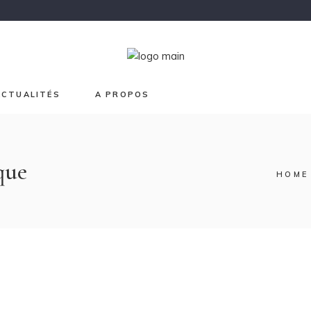
Chroma
Japon
Graphisme
Lave et Or
ACTUALITÉS
A PROPOS
Printemps
Sur mesure
que
HOME