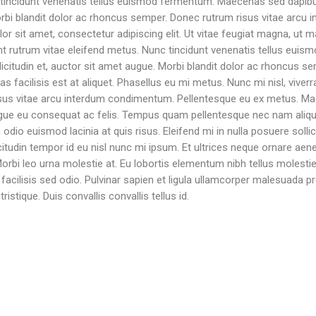
nc tincidunt venenatis tellus euismod fermentum. Maecenas sed dapibu
. Morbi blandit dolor ac rhoncus semper. Donec rutrum risus vitae ar
or sit amet, consectetur adipiscing elit. Ut vitae feugiat magna, ut m
dunt rutrum vitae eleifend metus. Nunc tincidunt venenatis tellus e
llicitudin et, auctor sit amet augue. Morbi blandit dolor ac rhoncus 
cilisis est at aliquet. Phasellus eu mi metus. Nunc mi nisl, viverra 
isus vitae arcu interdum condimentum. Pellentesque eu ex metus. Ma
ongue eu consequat ac felis. Tempus quam pellentesque nec nam aliqu
io euismod lacinia at quis risus. Eleifend mi in nulla posuere sollic
citudin tempor id eu nisl nunc mi ipsum. Et ultrices neque ornare ae
Morbi leo urna molestie at. Eu lobortis elementum nibh tellus molesti
acilisis sed odio. Pulvinar sapien et ligula ullamcorper malesuada pr
istique. Duis convallis convallis tellus id.