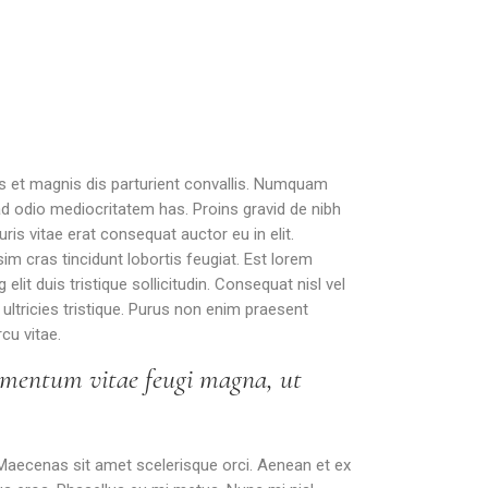
us et magnis dis parturient convallis. Numquam
 ad odio mediocritatem has. Proins gravid de nibh
ris vitae erat consequat auctor eu in elit.
im cras tincidunt lobortis feugiat. Est lorem
lit duis tristique sollicitudin. Consequat nisl vel
ultricies tristique. Purus non enim praesent
cu vitae.
fermentum vitae feugi magna, ut
. Maecenas sit amet scelerisque orci. Aenean et ex