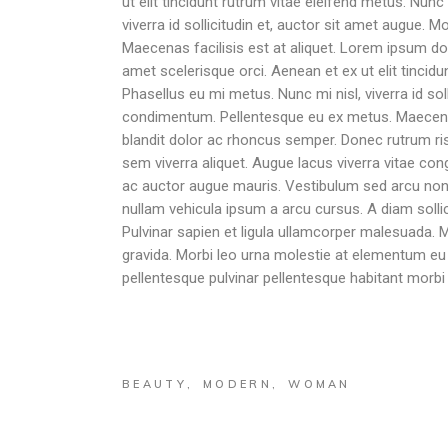
ut elit tincidunt rutrum vitae eleifend metus. Nu
viverra id sollicitudin et, auctor sit amet augue
Maecenas facilisis est at aliquet. Lorem ipsum dol
amet scelerisque orci. Aenean et ex ut elit tinci
Phasellus eu mi metus. Nunc mi nisl, viverra id so
condimentum. Pellentesque eu ex metus. Maecenas fa
blandit dolor ac rhoncus semper. Donec rutrum r
sem viverra aliquet. Augue lacus viverra vitae c
ac auctor augue mauris. Vestibulum sed arcu non od
nullam vehicula ipsum a arcu cursus. A diam solli
Pulvinar sapien et ligula ullamcorper malesuada. 
gravida. Morbi leo urna molestie at elementum eu f
pellentesque pulvinar pellentesque habitant morbi tr
BEAUTY
MODERN
WOMAN