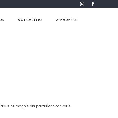
OK
ACTUALITÉS
A PROPOS
roma
pon
aphisme
e et Or
ntemps
 mesure
ibus et magnis dis parturient convallis.