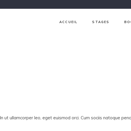
ACCUEIL
STAGES
BO
Ch
Ja
Gr
Lav
Pri
Sur
In ut ullamcorper leo, eget euismod orci. Cum sociis natoque penat