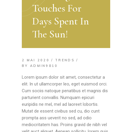
Touches For
Days Spent In
The Sun!
2 MAI 2020
TRENDS
BY
ADMIN9810
Lorem ipsum dolor sit amet, consectetur a
elit. In ut ullamcorper leo, eget euismod orci.
Cum sociis natoque penatibus et magnis dis
parturient convallis. Numquam epicuri
euripidis ne mel, mel ad laoreet lobortis.
Mutat de essent civibus sed cu, dio cunt
prompta ass ueverit no sed, ad odio
mediocritatem has. Proins gravid de nibh vel
velit auct aliquet. Aenean sollicitu, lorem quis